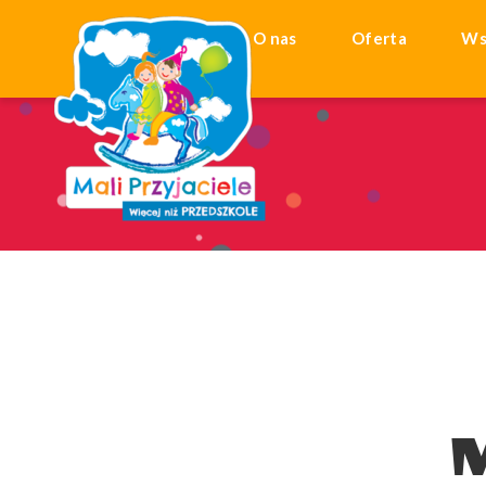
Start
O nas
Oferta
Ws
M