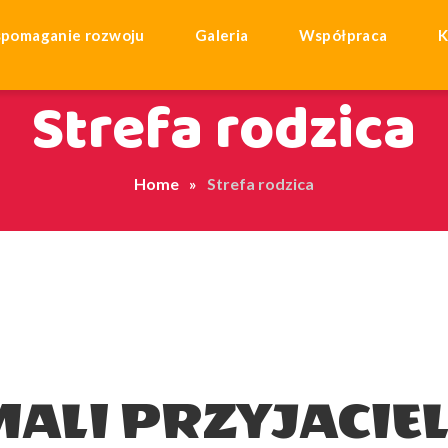
pomaganie rozwoju
Galeria
Współpraca
K
Strefa rodzica
Home
Strefa rodzica
ALI PRZYJACIE