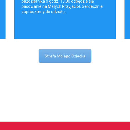
października o godz. 13:00 odbędzie się
pasowanie na Małych Przyjaciół. Serdecznie
zapraszamy do udziału.
Strefa Mojego Dziecka