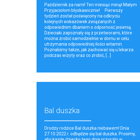
Październik za nami! Ten miesiąc minął Małym
Przyjaciołom błyskawicznie! Pierwszy
tydzień został poświęcony na odkryciu
kolejnych wskazówek związanych z
odpowiednim dbaniem o odporność jesienią.
Dzieciaki zapoznały się z przetworami, które
można zrobić samodzielnie w domu w celu
utrzymania odpowiedniej ilości witamin.
Poznaliśmy także, jak zachować się u lekarza
podczas wizyty oraz co zrobić, [...]
Bal duszka
Drodzy rodzice Bal duszka niebawem! Dnia
27.10.2022 r. odbędzie się bal duszka. Prosimy,
aby każde dziecko tego dnia przyszło w