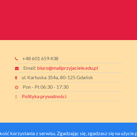
+48 601 659 438
Email:
biuro@maliprzyjaciele.edu.pl
ul. Kartuska 354a, 80-125 Gdańsk
Pon - Pt 06:30 - 17:30
Polityka prywatności
ść korzystania z serwisu. Zgadzając się, zgadzasz się na użycie 