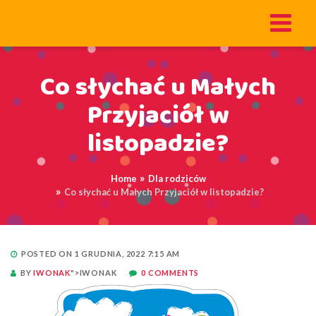
Co słychać u Małych
Przyjaciół w
listopadzie?
Home
Dla rodziców
Co słychać u Małych Przyjaciół w listopadzie?
POSTED ON 1 GRUDNIA, 2022 7:15 AM
BY
IWONAK
">IWONAK
0 COMMENTS