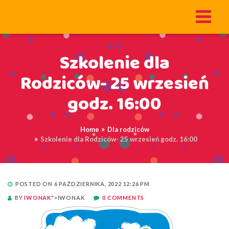
Szkolenie dla
Rodziców- 25 wrzesień
godz. 16:00
Home
Dla rodziców
Szkolenie dla Rodziców- 25 wrzesień godz. 16:00
POSTED ON 6 PAŹDZIERNIKA, 2022 12:26 PM
BY
IWONAK
">IWONAK
0 COMMENTS