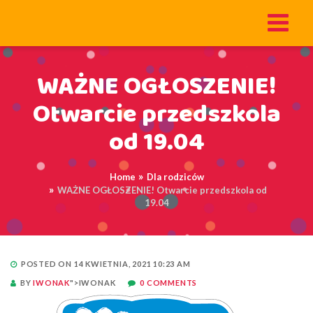
WAŻNE OGŁOSZENIE!
Otwarcie przedszkola
od 19.04
Home
Dla rodziców
WAŻNE OGŁOSZENIE! Otwarcie przedszkola od
19.04
POSTED ON 14 KWIETNIA, 2021 10:23 AM
BY
IWONAK
">IWONAK
0 COMMENTS