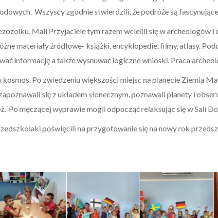
rodowych. Wszyscy zgodnie stwierdzili, że podróże są fascynując
zozoiku. Mali Przyjaciele tym razem wcielili się w archeologów i
żne materiały źródłowe- książki, encyklopedie, filmy, atlasy. Po
wać informację a także wysnuwać logiczne wnioski. Praca archeolo
 w kosmos. Po zwiedzeniu większości miejsc na planecie Ziemia Mal
 zapoznawali się z układem słonecznym, poznawali planety i obse
óż. Po męczącej wyprawie mogli odpocząć relaksując się w Sali D
przedszkolaki poświęcili na przygotowanie się na nowy rok przeds