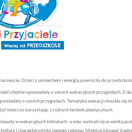
pracowicie. Dzieci z uśmiechem i energią powróciły do przedszko
aki chętnie opowiadały o swoich wakacyjnych przygodach. Z duż
powiadały o swoich przygodach. Tematyka wakacji okazała się św
yżyć twórczo korzystając z różnych technik plastycznych.
tawały w wakacyjnych klimatach- a więc wybrali się w wielką podró
kulturę i charakterystykę danego regionu. Mogli próbować trady