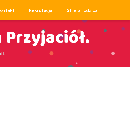
ontakt
Rekrutacja
Strefa rodzica
 Przyjaciół.
ół.