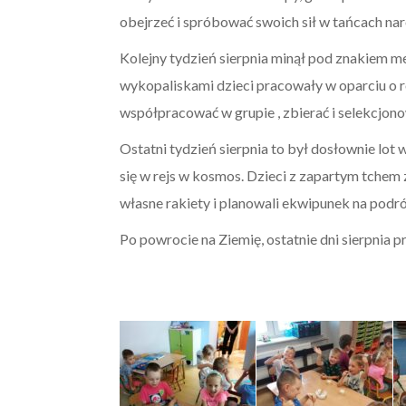
obejrzeć i spróbować swoich sił w tańcach na
Kolejny tydzień sierpnia minął pod znakiem me
wykopaliskami dzieci pracowały w oparciu o ró
współpracować w grupie , zbierać i selekcjono
Ostatni tydzień sierpnia to był dosłownie lot
się w rejs w kosmos. Dzieci z zapartym tchem
własne rakiety i planowali ekwipunek na podr
Po powrocie na Ziemię, ostatnie dni sierpnia 