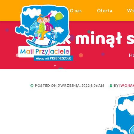
Start
O nas
Oferta
Ws
Tak minął s
H
POSTED ON 5 WRZEŚNIA, 2022 8:06 AM
BY
IWONA