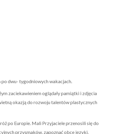
la po dwu- tygodniowych wakacjach.
ym zaciekawieniem oglądały pamiątki i zdjęcia
ietną okazją do rozwoju talentów plastycznych
ż po Europie. Mali Przyjaciele przenosili się do
cyjnych przysmaków, zapoznać obce języki,