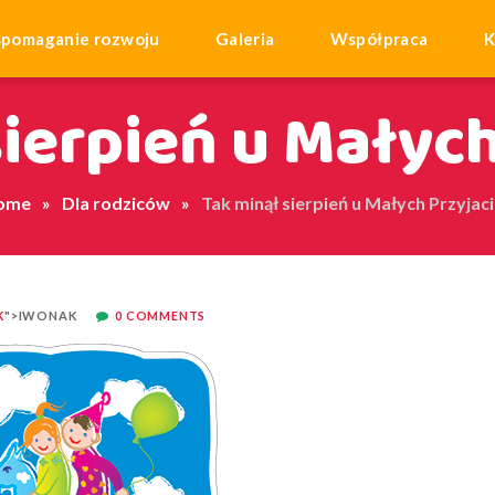
pomaganie rozwoju
Galeria
Współpraca
K
ierpień u Małych
ome
Dla rodziców
Tak minął sierpień u Małych Przyjaci
K
">IWONAK
0 COMMENTS