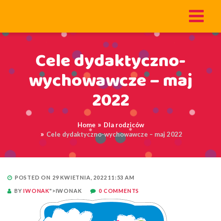
Cele dydaktyczno-
wychowawcze – maj
2022
Home
Dla rodziców
Cele dydaktyczno-wychowawcze – maj 2022
POSTED ON 29 KWIETNIA, 2022 11:53 AM
BY
IWONAK
">IWONAK
0 COMMENTS