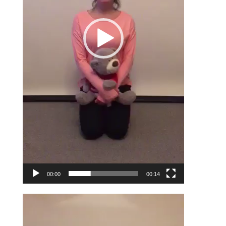
00:00
00:14
Odtwarzacz
video