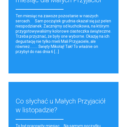
miesiąc dla Małych Przyjaciół
Ten miesiąc na zawsze pozostanie w naszych
sercach. Sam początek grudnia okazał się już pełen
niespodzianek. Zacznijmy od kuchcikowa, na którym
przygotowywaliśmy kolorowe ciasteczka świąteczne.
Trzeba przyznać, że były one wyborne. Okazję na ich
degustację nie tylko mieli Mali Przyjaciele, ale
również......... Święty Mikołaj! Tak! To właśnie on
przybył do nas dnia 6 [...]
Co słychać u Małych Przyjaciół
w listopadzie?
To był pracowity miesiąc Na samym początku